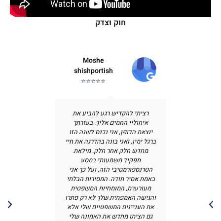
חוק וצדק
Moshe
shishportish
⭐⭐⭐⭐⭐
טיפלה בעני
רציתי להקדיש רגע להביע את
מקצועית ו
איחוליי החמים אליך. בעזרתך
מודים על 
יוצאת הדופן, אני נכנס לשנה הזו
ברגל ימין, ואני בונה בהדרגה את חיי
מחדש חלק אחר חלק. מילאת
תפקיד משמעותי במסע
הטרנספורמטיבי הזה, ועל כך אני
באמת אסיר תודה. המסירות הבלתי
מעורערת, המומחיות המשפטית
והגישה האמפתית שלך לא רק פתרו
את העניינים המשפטיים שלי אלא
גם הציתו מחדש את האמונה שלי