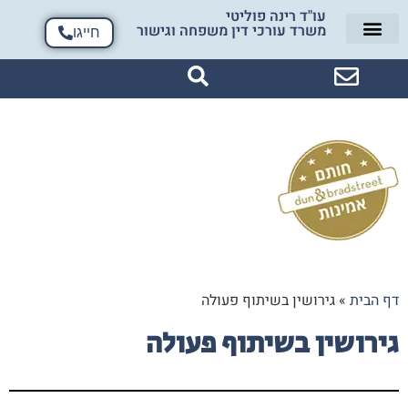
עו"ד רינה פוליטי
משרד עורכי דין משפחה וגישור
חייגו
הסכמי ממון
צרו קשר
עמוד הבית
ייצוג בבית הדין הרבני​
מזונות אישה וילדים
יישוב סכסוך
עו״ד פוליטי ברשת
הצלחות המשרד
צוואות וירושות
דיני משפחה
יפוי כוח מתמשך
דף הבית
»
גירושין בשיתוף פעולה
גירושין בשיתוף פעולה