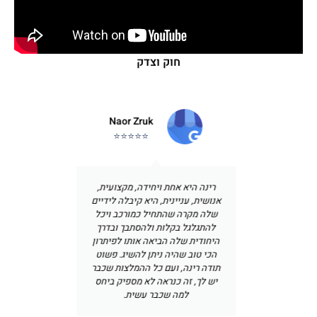
חוק וצדק
שטרן
Naor Zruk
⭐⭐⭐⭐⭐
עבורי
רינה היא אחת ויחידה, מקצועית,
חייגתי 
שעשית
אנושית, עניינית, היא קיבלה לידיים
אישי,
ראשונה
שלה מקרה שהתחיל כמורכב ויכל
נעימה 
הליך
להתגלגל בקלות ולהסתבך ובדרך
יחסי אנ
והטיפול
היחודית שלה הביאה אותו לפיתרון
יצאו מ
 רוצה
הכי טוב שהיה ניתן להשיג. פשוט
ייצגה ה
אם את
תודה רינה, ועם כל ההמלצות שכבר
עותי
יש לך, זה כנראה לא מספיק ביחס
 תודה
למה שכבר עשית.